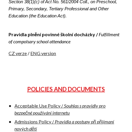
Section 38(1)(c) of Act No. 561/2004 Coll., on Preschool,
Primary, Secondary, Tertiary Professional and Other
Education (the Education Act).
Pravidla plnění povinné školní docházky /
Fulfillment
of compolsary school attendance
CZ verze
/
ENG version
POLICIES AND DOCUMENTS
Acceptable Use Policy /
Souhlas s pravidly pro
bezpečné používání internetu
Admissions Policy /
Pravidla a postupy při přijímaní
nových dětí