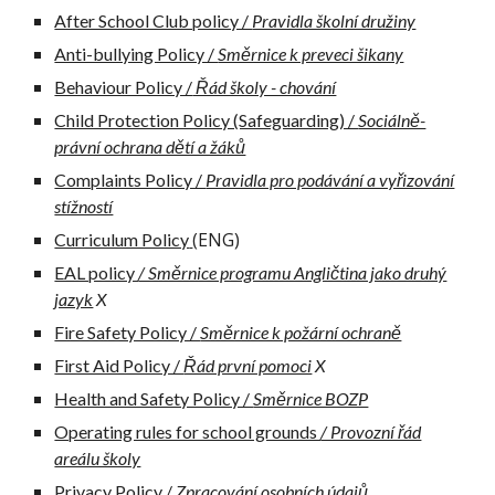
After School Club policy /
Pravidla školní družiny
Anti-bullying Policy /
Směrnice k preveci šikany
Behaviour Policy /
Řád školy - chování
Child Protection Policy (Safeguarding) /
Sociálně-
právní ochrana dětí a žáků
Complaints Policy /
Pravidla pro podávání a vyřizování
stížností
(ENG)
Curriculum Policy
EAL policy
/ Směrnice programu Angličtina jako druhý
jazyk
X
Fire Safety Policy /
Směrnice k požární ochraně
First Aid Policy /
Řád první pomoci
X
Health and Safety Policy /
Směrnice BOZP
Operating rules for school grounds
/ Provozní řád
areálu školy
Privacy Policy /
Zpracování osobních údajů