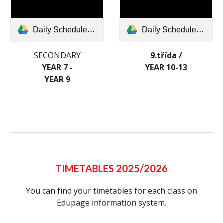
Daily Schedule (Y7 - 9).docx.pdf
Daily Schedule (9t+Y10-13).docx.pdf
SECONDARY
9.třída
/
YEAR
7
-
YEAR
10-13
YEAR
9
TIMETABLES 2025/2026
You can find your timetables for each class on
Edupage information system.